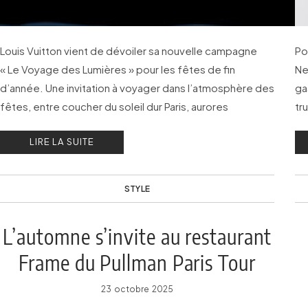
Louis Vuitton vient de dévoiler sa nouvelle campagne
Po
« Le Voyage des Lumières » pour les fêtes de fin
Ne
d’année. Une invitation à voyager dans l’atmosphère des
ga
fêtes, entre coucher du soleil dur Paris, aurores
tr
boréales, étincelles d’un feu de joie…
LIRE LA SUITE
STYLE
L’automne s’invite au restaurant
Frame du Pullman Paris Tour
Eiffel
23 octobre 2025