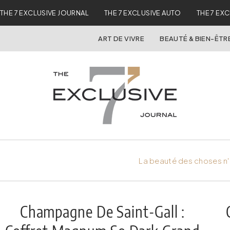
THE 7 EXCLUSIVE JOURNAL
THE 7 EXCLUSIVE AUTO
THE 7 EX
ART DE VIVRE
BEAUTÉ & BIEN-ÊTR
La beauté des choses n'
Champagne De Saint-Gall :