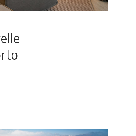
elle
orto