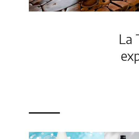
La 
exp