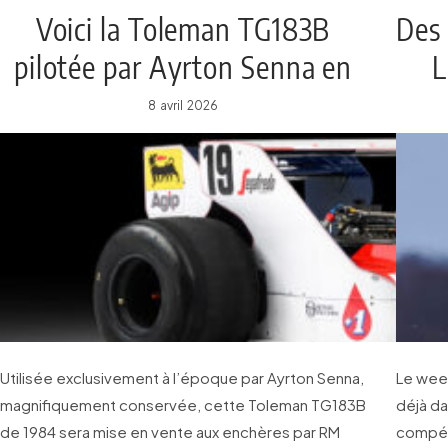
Voici la Toleman TG183B
Des 
pilotée par Ayrton Senna en
L
1984
8 avril 2026
Utilisée exclusivement à l’époque par Ayrton Senna,
Le week
magnifiquement conservée, cette Toleman TG183B
déjà da
de 1984 sera mise en vente aux enchères par RM
compéti