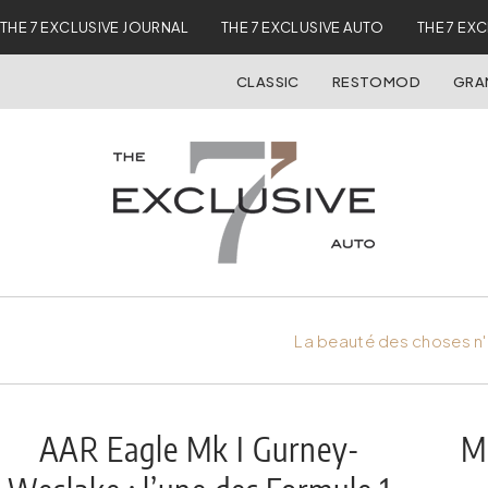
THE 7 EXCLUSIVE JOURNAL
THE 7 EXCLUSIVE AUTO
THE 7 EX
CLASSIC
RESTOMOD
GRA
La beauté des choses n'
AAR Eagle Mk I Gurney-
M