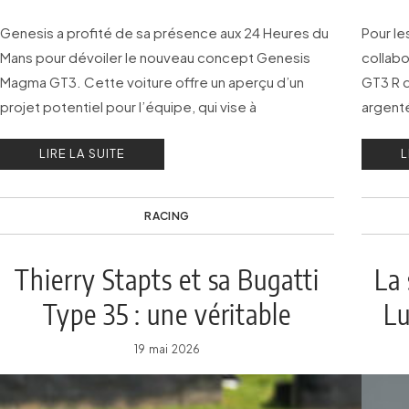
Genesis a profité de sa présence aux 24 Heures du
Pour le
Mans pour dévoiler le nouveau concept Genesis
collabo
Magma GT3. Cette voiture offre un aperçu d’un
GT3 R d
projet potentiel pour l’équipe, qui vise à
argent
développer son implication dans le sport
Motors
LIRE LA SUITE
L
automobile.
RACING
Thierry Stapts et sa Bugatti
La 
Type 35 : une véritable
Lu
vocation
19 mai 2026