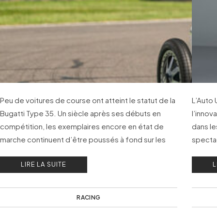
Peu de voitures de course ont atteint le statut de la
L’Auto
Bugatti Type 35. Un siècle après ses débuts en
l’innov
compétition, les exemplaires encore en état de
dans le
marche continuent d’être poussés à fond sur les
spectac
mêmes circuits qui ont forgé sa réputation.
Lucca en
LIRE LA SUITE
L
légenda
véhicul
RACING