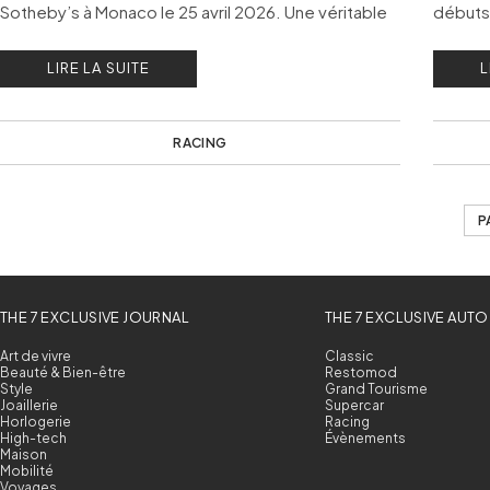
Sotheby’s à Monaco le 25 avril 2026. Une véritable
débuts,
légende de la Formule 1 !
nouvell
LIRE LA SUITE
L
RACING
P
THE 7 EXCLUSIVE JOURNAL
THE 7 EXCLUSIVE AUTO
Art de vivre
Classic
Beauté & Bien-être
Restomod
Style
Grand Tourisme
Joaillerie
Supercar
Horlogerie
Racing
High-tech
Évènements
Maison
Mobilité
Voyages