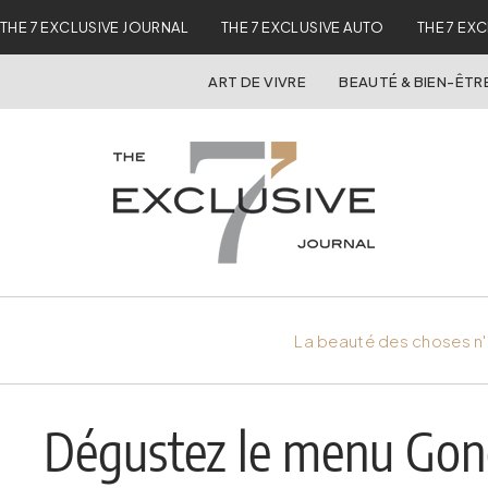
THE 7 EXCLUSIVE JOURNAL
THE 7 EXCLUSIVE AUTO
THE 7 EX
ART DE VIVRE
BEAUTÉ & BIEN-ÊTR
La beauté des choses n'
Dégustez le menu Gon