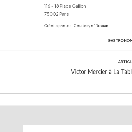
116 – 18 Place Gaillon
75002 Paris
Crédits photos : Courtesy of Drouant
GASTRONOM
ARTICL
Victor Mercier à La Tab