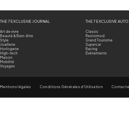
THE 7 EXCLUSIVE JOURNAL
THE 7 EXCLUSIVE AUTO
Art de vivre
Classic
Beauté & Bien-être
Restomod
Style
Grand Tourisme
Joaillerie
Supercar
Horlogerie
Racing
High-tech
Évènements
Maison
Mobilité
Voyages
Mentions légales
Conditions Générales d'Utilisation
Contact