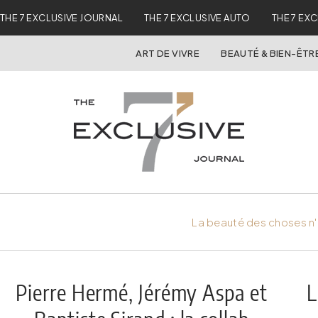
THE 7 EXCLUSIVE JOURNAL
THE 7 EXCLUSIVE AUTO
THE 7 EX
ART DE VIVRE
BEAUTÉ & BIEN-ÊTR
La beauté des choses n'
Pierre Hermé, Jérémy Aspa et
L