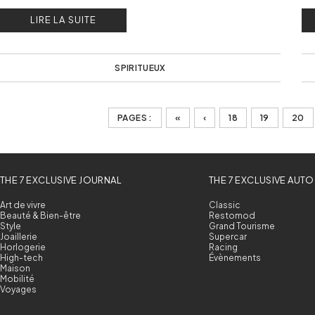
françaises.
si
LIRE LA SUITE
SPIRITUEUX
PAGES :
«
‹
18
19
20
THE 7 EXCLUSIVE JOURNAL
THE 7 EXCLUSIVE AUTO
Art de vivre
Classic
Beauté & Bien-être
Restomod
Style
Grand Tourisme
Joaillerie
Supercar
Horlogerie
Racing
High-tech
Évènements
Maison
Mobilité
Voyages