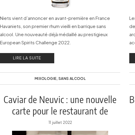
Niets vient d’annoncer en avant-première en France
Le
Havaniets, son premier rhum vieilli en barrique sans
de
alcool. Une nouveauté déjà médaillé au prestigieux
ar
European Spirits Challenge 2022.
ac
ve
LIRE LA SUITE
cl
MIXOLOGIE
,
SANS ALCOOL
Caviar de Neuvic : une nouvelle
B
carte pour le restaurant de
Bordeaux
11 juillet 2022