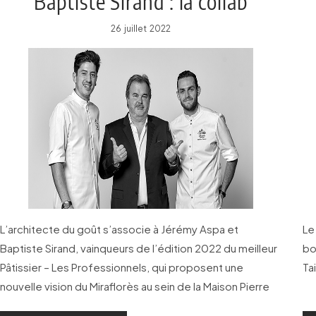
Baptiste Sirand : la collab
gourmande de l’été
26 juillet 2022
L’architecte du goût s’associe à Jérémy Aspa et
Le
Baptiste Sirand, vainqueurs de l’édition 2022 du meilleur
bo
Pâtissier – Les Professionnels, qui proposent une
Ta
nouvelle vision du Miraflorès au sein de la Maison Pierre
Hermé Paris.