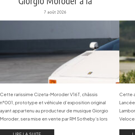
Giorgio Moroder à la
Monterey Car Week
7 août 2026
Cette rarissime Cizeta-Moroder V16T, châssis
Cette a
n°001, prototype et véhicule d’exposition original
Lancée 
ayant appartenu au producteur de musique Giorgio
Lamborg
Moroder, sera mise en vente par RM Sotheby’s lors
Veloce
de la Monterey Car Week, du 13 au 15 aout 2026.
modèles
LIRE LA SUITE
L
convoi