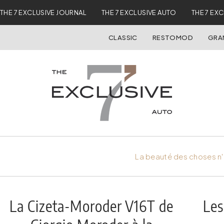
THE 7 EXCLUSIVE JOURNAL
THE 7 EXCLUSIVE AUTO
THE 7 EX
CLASSIC
RESTOMOD
GRA
La beauté des choses n'
La Cizeta-Moroder V16T de
Les