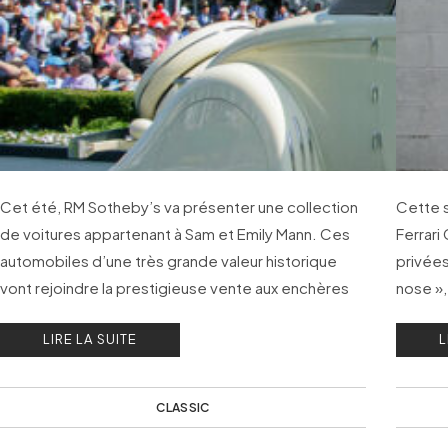
Cet été, RM Sotheby’s va présenter une collection
Cette s
de voitures appartenant à Sam et Emily Mann. Ces
Ferrari
automobiles d’une très grande valeur historique
privées
vont rejoindre la prestigieuse vente aux enchères
nose »,
qui se tiendra à Monterey, en Californie, au mois
Tipo 5
LIRE LA SUITE
L
d’août prochain.
CLASSIC