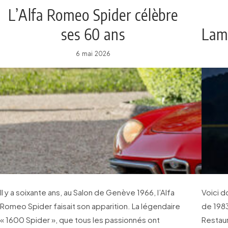
L’Alfa Romeo Spider célèbre
ses 60 ans
Lam
av
6 mai 2026
Il y a soixante ans, au Salon de Genève 1966, l’Alfa
Voici d
Romeo Spider faisait son apparition. La légendaire
de 1983
« 1600 Spider », que tous les passionnés ont
Restaur