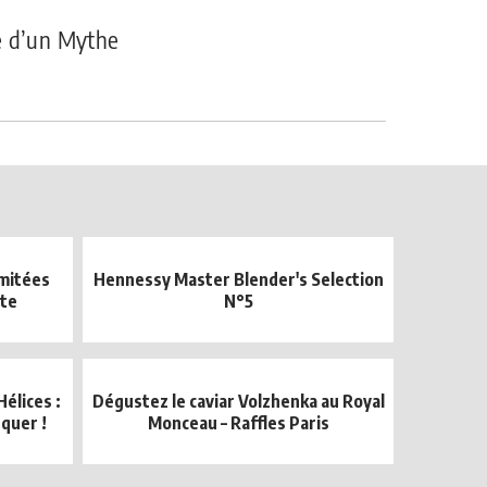
e d’un Mythe
imitées
Hennessy Master Blender's Selection
ite
N°5
élices :
Dégustez le caviar Volzhenka au Royal
quer !
Monceau – Raffles Paris