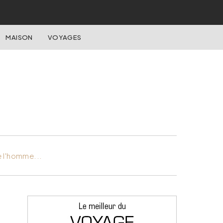
MAISON
VOYAGES
e l'homme...