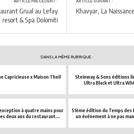
ARTICLE PRÉCÉDENT :
ARTICLE SUIVANT :
staurant Grual au Lefay
Khavyar, La Naissanc
resort & Spa Dolomiti
DANS LA MÊME RUBRIQUE :
ne Capricieuse x Maison Theil
Steinway & Sons éditions l
Ultra Black et Ultra Wh
'exception à quatre mains pour
51ème édition du Temps des H
les deux ans du restaurant...
un événement à ne pas man