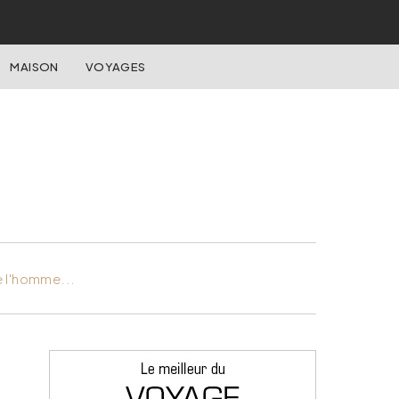
MAISON
VOYAGES
e l'homme...