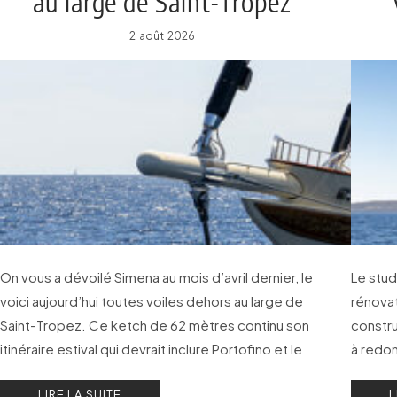
au large de Saint-Tropez
2 août 2026
On vous a dévoilé Simena au mois d’avril dernier, le
Le stud
voici aujourd’hui toutes voiles dehors au large de
rénovat
Saint-Tropez. Ce ketch de 62 mètres continu son
constru
itinéraire estival qui devrait inclure Portofino et le
à redonn
nord de la Sardaigne, avant son retour à Monaco
nombre
LIRE LA SUITE
L
pour le Monaco Yacht Show.
navigat