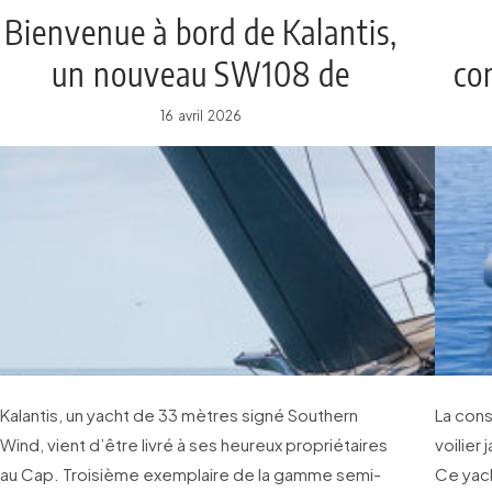
Bienvenue à bord de Kalantis,
un nouveau SW108 de
co
Southern Wind
16 avril 2026
Kalantis, un yacht de 33 mètres signé Southern
La cons
Wind, vient d’être livré à ses heureux propriétaires
voilier
au Cap. Troisième exemplaire de la gamme semi-
Ce yach