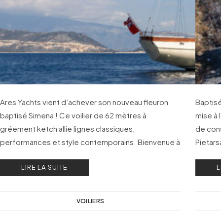
Ares Yachts vient d’achever son nouveau fleuron
Baptisé
baptisé Simena ! Ce voilier de 62 mètres à
mise à 
gréement ketch allie lignes classiques,
de cons
performances et style contemporains. Bienvenue à
Pietars
bord de Simena.
LIRE LA SUITE
L
VOILIERS