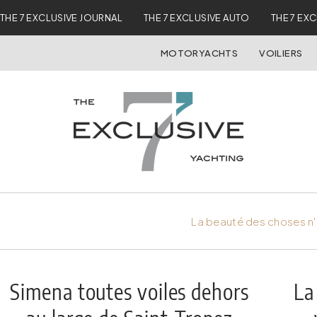
THE 7 EXCLUSIVE JOURNAL
THE 7 EXCLUSIVE AUTO
THE 7 EX
MOTORYACHTS
VOILIERS
La beauté des choses n'
Simena toutes voiles dehors
La