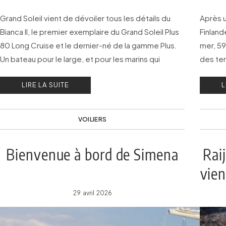
Grand Soleil vient de dévoiler tous les détails du
Après u
Bianca II, le premier exemplaire du Grand Soleil Plus
Finland
80 Long Cruise et le dernier-né de la gamme Plus.
mer, 59
Un bateau pour le large, et pour les marins qui
des te
rêvent d’aller toujours plus loin.
anniver
LIRE LA SUITE
L
VOILIERS
Bienvenue à bord de Simena
Rai
vien
29 avril 2026