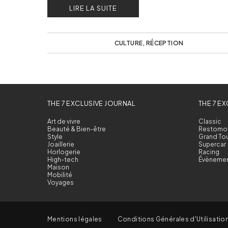
LIRE LA SUITE
CULTURE
,
RÉCEPTION
THE 7 EXCLUSIVE JOURNAL
THE 7 E
Art de vivre
Classic
Beauté & Bien-être
Restomo
Style
Grand To
Joaillerie
Supercar
Horlogerie
Racing
High-tech
Évèneme
Maison
Mobilité
Voyages
Mentions légales
Conditions Générales d'Utilisatio