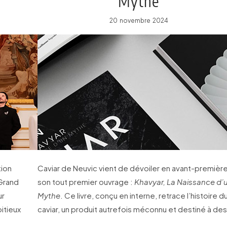
Mythe
20 novembre 2024
tion
Caviar de Neuvic vient de dévoiler en avant-premièr
 Grand
son tout premier ouvrage :
Khavyar, La Naissance d’
ur
Mythe
. Ce livre, conçu en interne, retrace l’histoire d
bitieux
caviar, un produit autrefois méconnu et destiné à des
usages modestes…