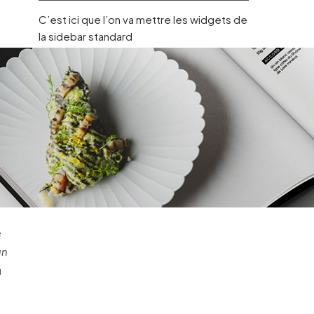
C’est ici que l’on va mettre les widgets de
la sidebar standard
e
un
u