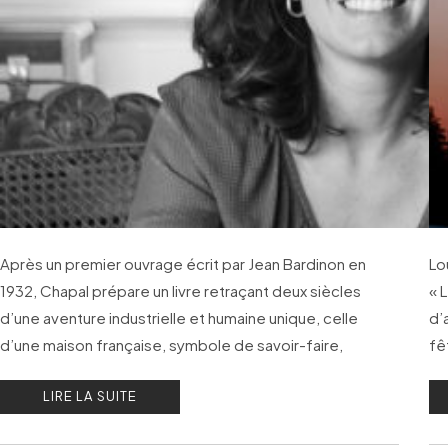
Après un premier ouvrage écrit par Jean Bardinon en
Lo
1932, Chapal prépare un livre retraçant deux siècles
« 
d’une aventure industrielle et humaine unique, celle
d’
d’une maison française, symbole de savoir-faire,
fê
d’innovation et de transmission.
bo
LIRE LA SUITE