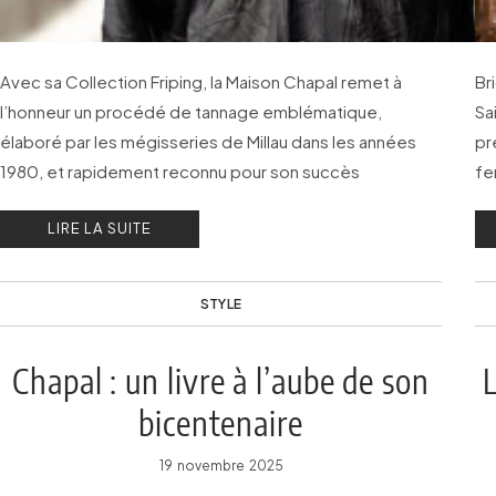
Avec sa Collection Friping, la Maison Chapal remet à
Br
l’honneur un procédé de tannage emblématique,
Sa
élaboré par les mégisseries de Millau dans les années
pr
1980, et rapidement reconnu pour son succès
fe
international.
se
LIRE LA SUITE
STYLE
Chapal : un livre à l’aube de son
L
bicentenaire
19 novembre 2025