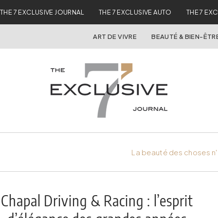
THE 7 EXCLUSIVE JOURNAL
THE 7 EXCLUSIVE AUTO
THE 7 EX
ART DE VIVRE
BEAUTÉ & BIEN-ÊTR
La beauté des choses n'
Chapal Driving & Racing : l’esprit