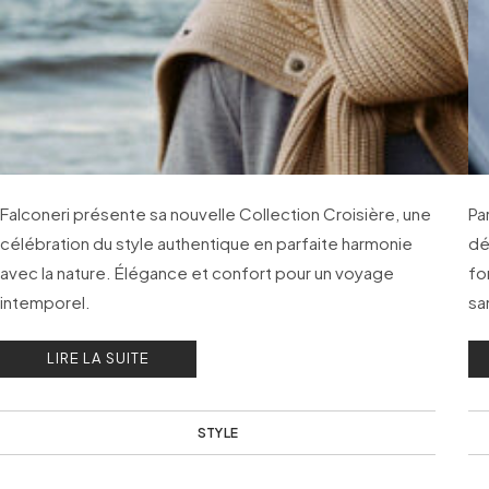
Falconeri présente sa nouvelle Collection Croisière, une
Pa
célébration du style authentique en parfaite harmonie
dé
avec la nature. Élégance et confort pour un voyage
fo
intemporel.
sa
re
LIRE LA SUITE
STYLE