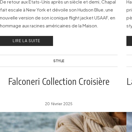
De retour aux États-Unis après un siècle et demi, Chapal
Ha
fait escale à New York et dévoile son Hudson Blue, une
pr
nouvelle version de son iconique flight jacket USAAF, en
pè
hommage aux racines américaines de la Maison.
st
LIRE LA SUITE
STYLE
Falconeri Collection Croisière
L
20 février 2025