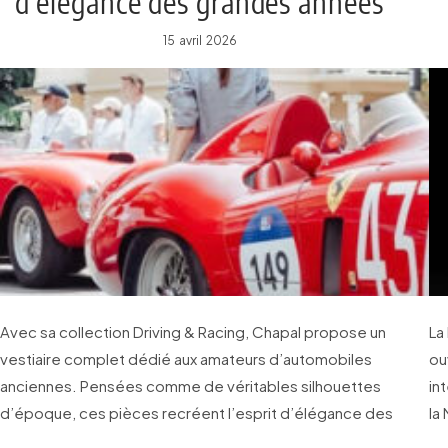
d’élégance des grandes années
de l’automobile
15 avril 2026
Avec sa collection Driving & Racing, Chapal propose un
La
vestiaire complet dédié aux amateurs d’automobiles
ou
anciennes. Pensées comme de véritables silhouettes
in
d’époque, ces pièces recréent l’esprit d’élégance des
la
paddocks du passé.