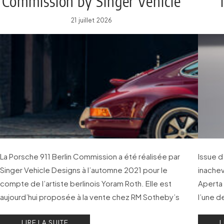
Commission by Singer Vehicle
Designs
21 juillet 2026
La Porsche 911 Berlin Commission a été réalisée par
Issue d
Singer Vehicle Designs à l’automne 2021 pour le
inachev
compte de l’artiste berlinois Yoram Roth. Elle est
Aperta 
aujourd’hui proposée à la vente chez RM Sotheby’s
l’une d
Private Sales.
Bizzarr
LIRE LA SUITE
L