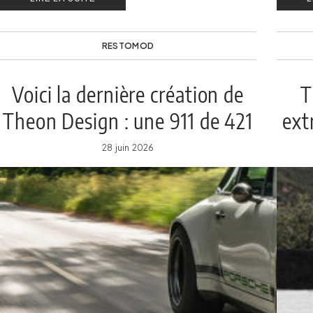
RESTOMOD
Voici la dernière création de
T
Theon Design : une 911 de 421
ext
chevaux
28 juin 2026