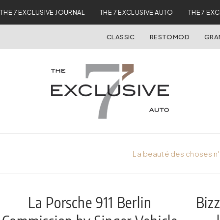
THE 7 EXCLUSIVE JOURNAL
THE 7 EXCLUSIVE AUTO
THE 7 EX
CLASSIC
RESTOMOD
GRA
La beauté des choses n'
La Porsche 911 Berlin
Bizz