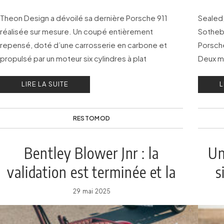
Theon Design a dévoilé sa dernière Porsche 911
Sealed,
réalisée sur mesure. Un coupé entièrement
Sotheby
repensé, doté d’une carrosserie en carbone et
Porsche
propulsé par un moteur six cylindres à plat
Deux mo
atmosphérique de 4,0 litres développant 421 ch et
18 au 2
LIRE LA SUITE
L
439 Nm de couple.
RESTOMOD
Bentley Blower Jnr : la
Un
validation est terminée et la
s
production débute
29 mai 2025