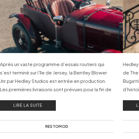
Après un vaste programme d’essais routiers qui
Hedley
s’est terminé sur l’île de Jersey, la Bentley Blower
de The 
Jnr par Hedley Studios est entrée en production.
Bugatti
Les premières livraisons sont prévues pour la fin de
d’histo
l’été.
marque
LIRE LA SUITE
L
RESTOMOD