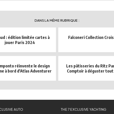
DANS LA MÊME RUBRIQUE :
ud : édition limitée cartes à
Falconeri Collection Croi
jouer Paris 2024
mponto réinvente le design
Les pâtisseries du Ritz Pa
me à bord d'Atlas Adventurer
Comptoir à déguster tout 
XCLUSIVE AUTO
THE 7 EXCLUSIVE YACHTING