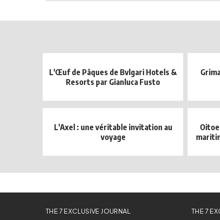
L'Œuf de Pâques de Bvlgari Hotels &
Grima
Resorts par Gianluca Fusto
L'Axel : une véritable invitation au
Oitoe
voyage
mariti
THE 7 EXCLUSIVE JOURNAL
THE 7 E