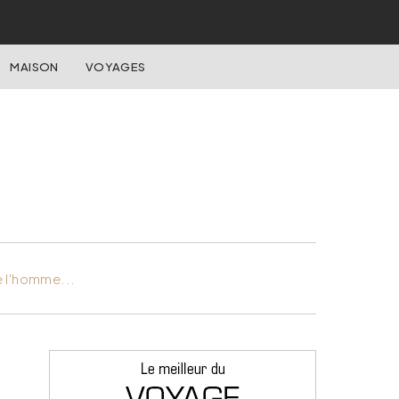
MAISON
VOYAGES
e l'homme...