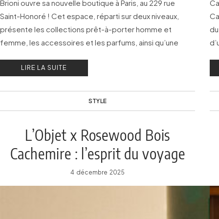
Brioni ouvre sa nouvelle boutique à Paris, au 229 rue
Ca
Saint-Honoré ! Cet espace, réparti sur deux niveaux,
Ca
présente les collections prêt-à-porter homme et
du
femme, les accessoires et les parfums, ainsi qu’une
d’
service Bespoke exclusif.
LIRE LA SUITE
STYLE
L’Objet x Rosewood Bois
Cachemire : l’esprit du voyage
4 décembre 2025