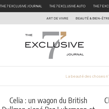
THE 7 EXCLUSIVE JOURNAL
THE 7 EXCLUSIVE AUTO
THE 7 EX
ART DE VIVRE
BEAUTÉ & BIEN-ÊTR
La beauté des choses n'
Celia : un wagon du British
C