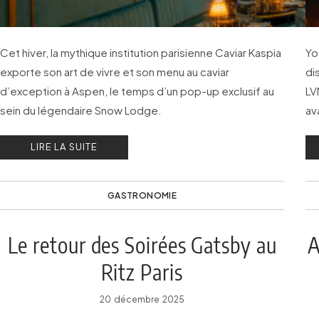
Cet hiver, la mythique institution parisienne Caviar Kaspia
Yo
exporte son art de vivre et son menu au caviar
di
d’exception à Aspen, le temps d’un pop-up exclusif au
LV
sein du légendaire Snow Lodge.
av
d’
LIRE LA SUITE
GASTRONOMIE
Le retour des Soirées Gatsby au
A
Ritz Paris
20 décembre 2025