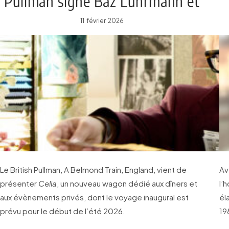
Pullman signé Baz Luhrmann et
Catherine Martin
11 février 2026
Le British Pullman, A Belmond Train, England, vient de
Av
présenter
Celia
, un nouveau wagon dédié aux dîners et
l’
aux évènements privés, dont le voyage inaugural est
él
prévu pour le début de l’été 2026.
19
in