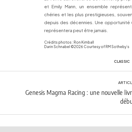
et Emily Mann, un ensemble représenta
chéries et les plus prestigieuses, souve
depuis des décennies. Une opportunité u
représentera peut être jamais.
Crédits photos : Ron Kimball
Darin Schnabel ©2026 Courtesy of RM Sotheby’s
CLASSIC
ARTICL
Genesis Magma Racing : une nouvelle liv
débu