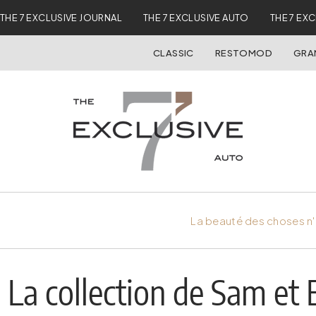
THE 7 EXCLUSIVE JOURNAL
THE 7 EXCLUSIVE AUTO
THE 7 EX
CLASSIC
RESTOMOD
GRA
La beauté des choses n'
La collection de Sam et