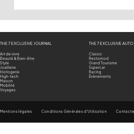
THE 7 EXCLUSIVE JOURNAL
THE 7 EXCLUSIVE AUTO
Art de vivre
Classic
Beauté & Bien-être
Restomod
Style
Grand Tourisme
Joaillerie
Supercar
Horlogerie
Racing
High-tech
Évènements
Maison
Mobilité
Voyages
Mentions légales
Conditions Générales d'Utilisation
Contact