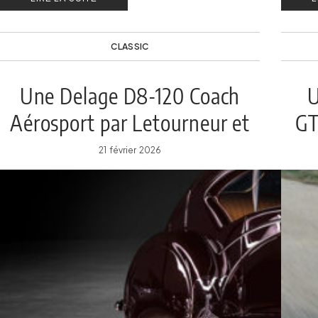
CLASSIC
Une Delage D8-120 Coach
U
Aérosport par Letourneur et
GT
Marchand à Miami
v
21 février 2026