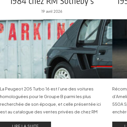
1984 chez RM Sotheby’s
19
19 avril 2026
La Peugeot 205 Turbo 16 est l’une des voitures
Récomp
homologuées pour le Groupe B parmi les plus
d’Ameli
recherchée de son époque, et celle présentée ici
550A S
est au catalogue des ventes privées de chez RM
enchère
Sotheby’s.
2026, 
LIRE LA SUITE
L