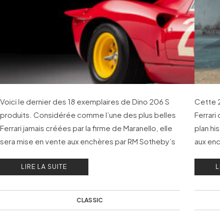
Voici le dernier des 18 exemplaires de Dino 206 S
Cette 
produits. Considérée comme l’une des plus belles
Ferrari
Ferrari jamais créées par la firme de Maranello, elle
plan hi
sera mise en vente aux enchères par RM Sotheby’s
aux enc
à Paris le 28 janvier prochain.
28 janv
LIRE LA SUITE
L
CLASSIC