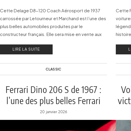
Cette Delage D8-120 Coach Aérosport de 1937
Cette F
carrossée par Letourneur et Marchand est l’une des
voiture
plus belles automobiles produites par le
légend
constructeur français. Elle sera mise en vente aux
histoir
enchères par RM Sotheby’s le 27 février 2026 à
Slough 
LIRE LA SUITE
L
Miami.
droites
CLASSIC
Ferrari Dino 206 S de 1967 :
Vo
l’une des plus belles Ferrari
vic
jamais créées !
20 janvier 2026