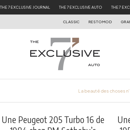
THE 7 EXCLUSIVE JOURNAL
THE 7 EXCLUSIVE AUTO
THE 7 EX
CLASSIC
RESTOMOD
GRA
La beauté des choses n'
Une Peugeot 205 Turbo 16 de
Une