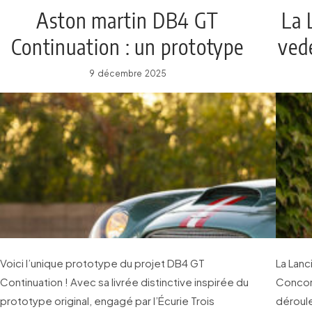
Aston martin DB4 GT
La 
Continuation : un prototype
ved
unique en vente chez RM
9 décembre 2025
Sotheby’s
Voici l’unique prototype du projet DB4 GT
La Lanc
Continuation ! Avec sa livrée distinctive inspirée du
Concors
prototype original, engagé par l’Écurie Trois
déroule