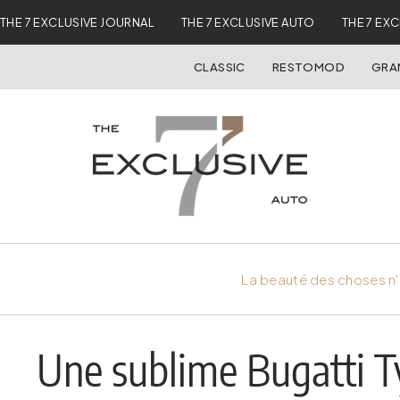
THE 7 EXCLUSIVE JOURNAL
THE 7 EXCLUSIVE AUTO
THE 7 EX
CLASSIC
RESTOMOD
GRA
La beauté des choses n'
Une sublime Bugatti T