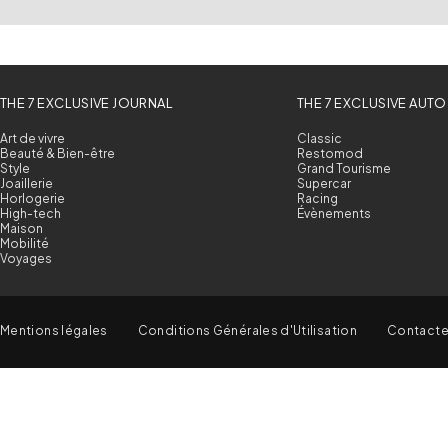
THE 7 EXCLUSIVE JOURNAL
THE 7 EXCLUSIVE AUTO
Art de vivre
Classic
Beauté & Bien-être
Restomod
Style
Grand Tourisme
Joaillerie
Supercar
Horlogerie
Racing
High-tech
Évènements
Maison
Mobilité
Voyages
Mentions légales
Conditions Générales d'Utilisation
Contact