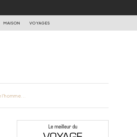
MAISON
VOYAGES
e l'homme...