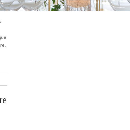
5
 que
re.
re