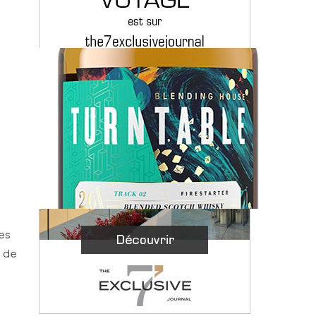
res
é de