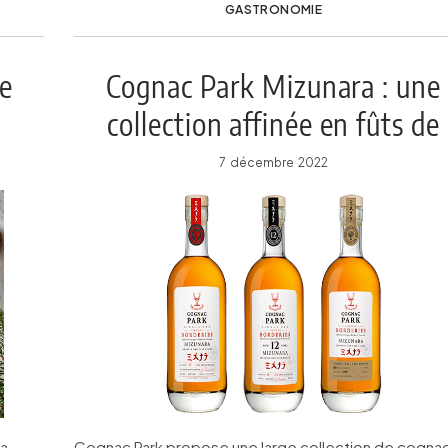
GASTRONOMIE
pe
Cognac Park Mizunara : une
collection affinée en fûts de
chêne japonais
7 décembre 2022
 a
Cognac Park propose une large collection de cogna