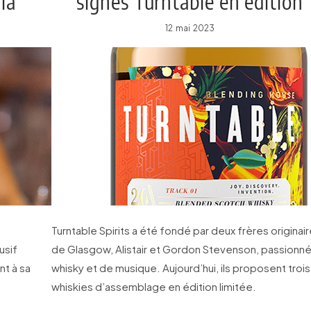
la
signés Turntable en édition
limitée
12 mai 2023
Turntable Spirits a été fondé par deux frères originai
usif
de Glasgow, Alistair et Gordon Stevenson, passionn
nt à sa
whisky et de musique. Aujourd’hui, ils proposent trois
whiskies d’assemblage en édition limitée.
nt à 2