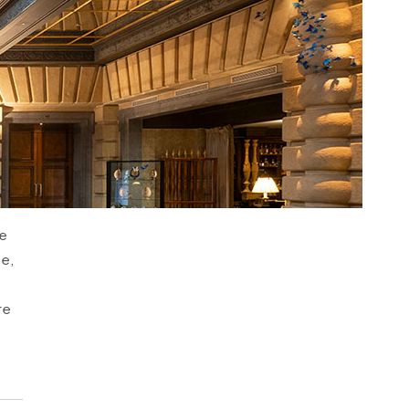
le
e,
re