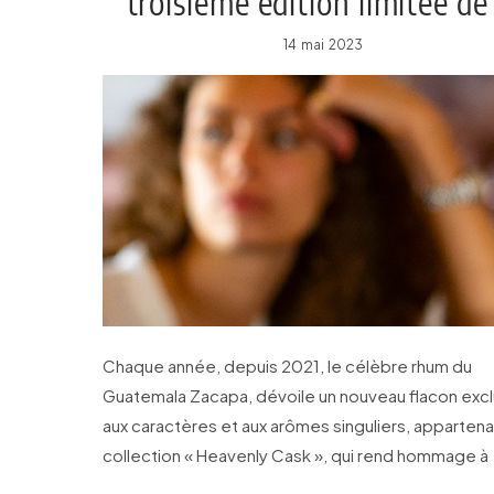
troisième édition limitée de 
collection Heavenly Cask
14 mai 2023
Chaque année, depuis 2021, le célèbre rhum du
Guatemala Zacapa, dévoile un nouveau flacon excl
aux caractères et aux arômes singuliers, appartena
collection « Heavenly Cask », qui rend hommage à
chacun des quatre fûts utilisés dans le vieillisseme