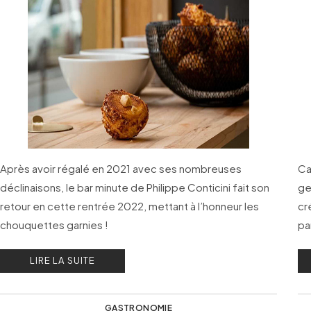
Après avoir régalé en 2021 avec ses nombreuses
Ca
déclinaisons, le bar minute de Philippe Conticini fait son
ge
retour en cette rentrée 2022, mettant à l’honneur les
cr
chouquettes garnies !
pa
fr
LIRE LA SUITE
GASTRONOMIE