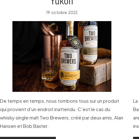
Yukon
19 octobre 2022
De temps en temps, nous tombons tous sur un produit
La
qui provient d’un endroit inattendu. C’est le cas du
Ba
whisky single malt Two Brewers, créé par deux amis, Alan
an
Hansen et Bob Baxter.
in