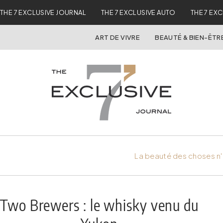
THE 7 EXCLUSIVE JOURNAL
THE 7 EXCLUSIVE AUTO
THE 7 EX
ART DE VIVRE
BEAUTÉ & BIEN-ÊTR
La beauté des choses n'
Two Brewers : le whisky venu du