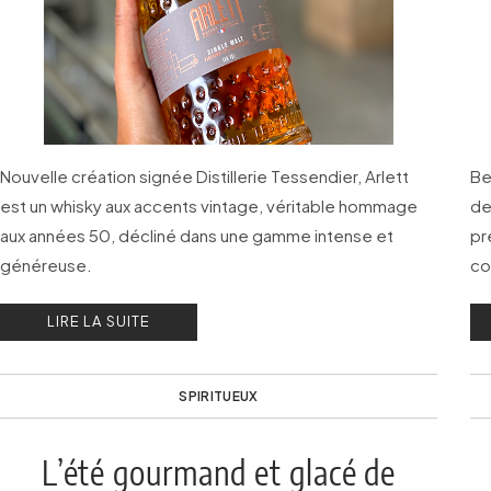
Nouvelle création signée Distillerie Tessendier, Arlett
Be
est un whisky aux accents vintage, véritable hommage
de
aux années 50, décliné dans une gamme intense et
pr
généreuse.
co
LIRE LA SUITE
SPIRITUEUX
L’été gourmand et glacé de