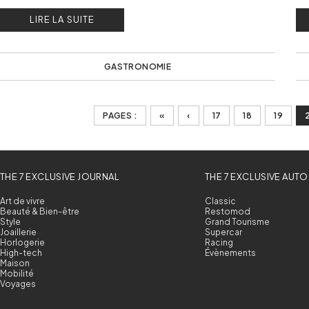
traditionnels et fruités.
LIRE LA SUITE
GASTRONOMIE
PAGES :
«
‹
17
18
19
THE 7 EXCLUSIVE JOURNAL
THE 7 EXCLUSIVE AUTO
Art de vivre
Classic
Beauté & Bien-être
Restomod
Style
Grand Tourisme
Joaillerie
Supercar
Horlogerie
Racing
High-tech
Évènements
Maison
Mobilité
Voyages