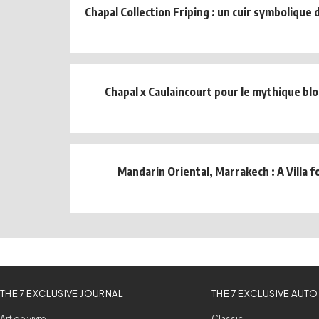
Chapal Collection Friping : un cuir symbolique
Chapal x Caulaincourt pour le mythique b
Mandarin Oriental, Marrakech : A Villa f
THE 7 EXCLUSIVE JOURNAL
THE 7 EXCLUSIVE AUTO
Art de vivre
Classic