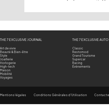
THE 7 EXCLUSIVE JOURNAL
THE 7 EXCLUSIVE AUTO
Art de vivre
Classic
Beauté & Bien-être
Restomod
Style
Grand Tourisme
Joaillerie
Supercar
Horlogerie
Racing
High-tech
Évènements
Maison
Mobilité
Voyages
Mentions légales
Conditions Générales d'Utilisation
Contact