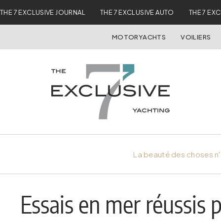
THE 7 EXCLUSIVE JOURNAL
THE 7 EXCLUSIVE AUTO
THE 7 EX
MOTORYACHTS
VOILIERS
La beauté des choses n'
Essais en mer réussis p