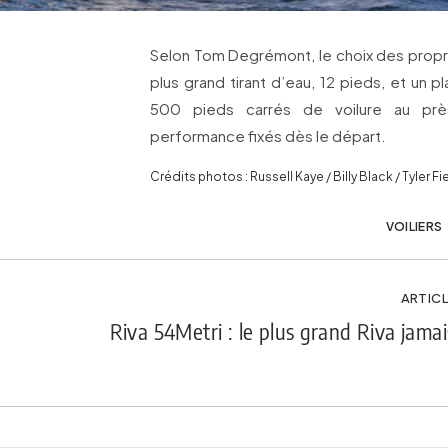
Selon Tom Degrémont, le choix des proprié
plus grand tirant d’eau, 12 pieds, et un p
500 pieds carrés de voilure au près
performance fixés dès le départ.
Crédits photos : Russell Kaye / Billy Black / Tyler 
VOILIERS
ARTICL
Riva 54Metri : le plus grand Riva jamais