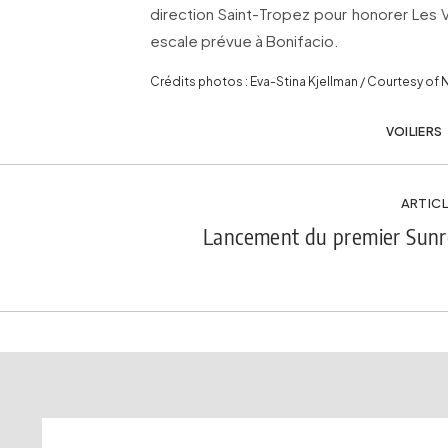
direction Saint-Tropez pour honorer Les 
escale prévue à Bonifacio.
Crédits photos : Eva-Stina Kjellman / Courtesy of
VOILIERS
ARTICL
Lancement du premier Sunr