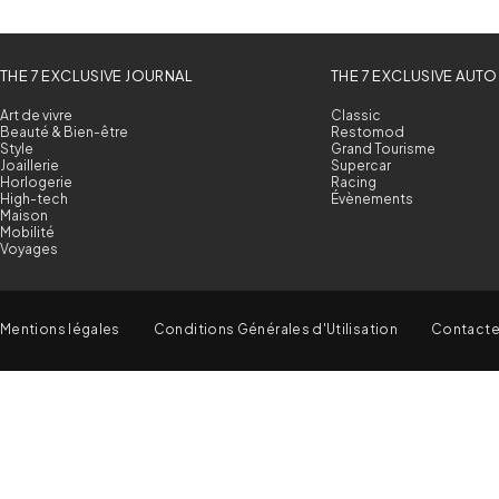
THE 7 EXCLUSIVE JOURNAL
THE 7 EXCLUSIVE AUTO
Art de vivre
Classic
Beauté & Bien-être
Restomod
Style
Grand Tourisme
Joaillerie
Supercar
Horlogerie
Racing
High-tech
Évènements
Maison
Mobilité
Voyages
Mentions légales
Conditions Générales d'Utilisation
Contact