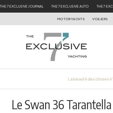
THE 7 EXCLUSIVE JOURNAL
THE 7 EXCLUSIVE AUTO
THE 7 EX
MOTORYACHTS
VOILIERS
La beauté des choses n'
Le Swan 36 Tarantella 