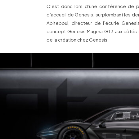
C’est donc lors d’une conférence de p
d’accueil de Genesis, surplombant les dern
Abiteboul, directeur de l’écurie Genes
concept Genesis Magma GT3 aux côtés d
de la création chez Genesis.