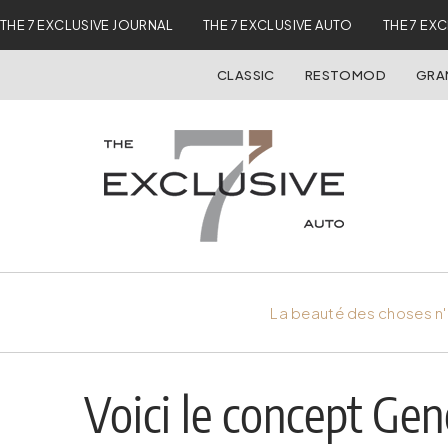
THE 7 EXCLUSIVE JOURNAL
THE 7 EXCLUSIVE AUTO
THE 7 EX
CLASSIC
RESTOMOD
GRA
La beauté des choses n'
Voici le concept G