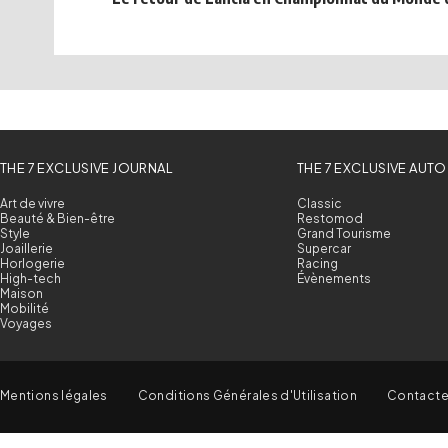
THE 7 EXCLUSIVE JOURNAL
THE 7 EXCLUSIVE AUTO
Art de vivre
Classic
Beauté & Bien-être
Restomod
Style
Grand Tourisme
Joaillerie
Supercar
Horlogerie
Racing
High-tech
Évènements
Maison
Mobilité
Voyages
Mentions légales
Conditions Générales d'Utilisation
Contact