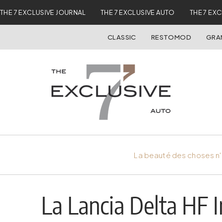
THE 7 EXCLUSIVE JOURNAL
THE 7 EXCLUSIVE AUTO
THE 7 EX
CLASSIC
RESTOMOD
GRA
La beauté des choses n'
La Lancia Delta HF I