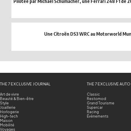
Pilotée par Michael Schumacher, une Ferrari 248 F1 de 2
Une Citroën DS3 WRC au Motorworld Mun
THE 7 EXCLUSIVE JOURNAL
THE 7 EXCLUSIVE AUTO
Art de vivre
Classic
Beauté & Bien-être
Restomod
Style
Grand Tourisme
Joaillerie
Supercar
Horlogerie
Racing
High-tech
Évènements
Maison
Mobilité
Voyages