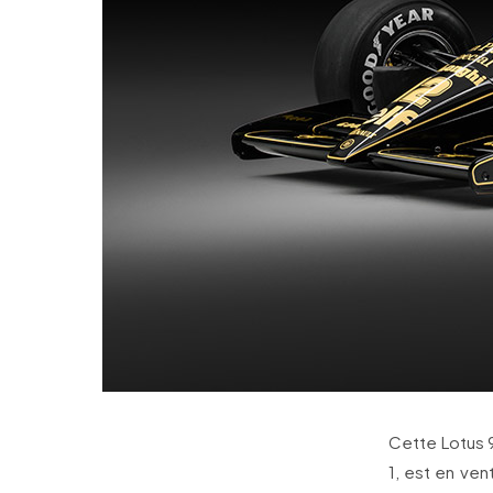
Cette Lotus 9
1, est en ven