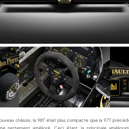
ouveau châssis, la 98T était plus compacte que la 97T précéd
e nettement amélioré. Ceci étant, la principale améliorati