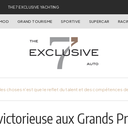
THE 7 EXCLUSIVE YACHTING
OMOD
GRAND TOURISME
SPORTIVE
SUPERCAR
RACI
es choses n'est que le reflet du talent et des compétences d
victorieuse aux Grands P