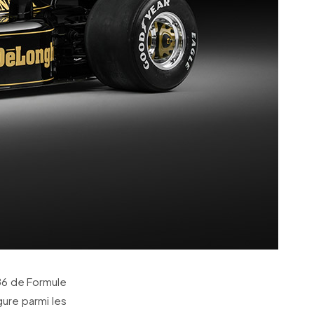
986 de Formule
gure parmi les