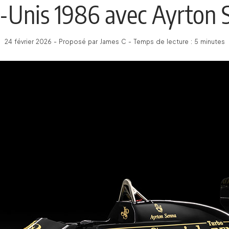
s-Unis 1986 avec Ayrton 
24 février 2026 - Proposé par James C - Temps de lecture : 5 minutes