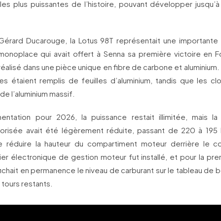
es plus puissantes de l’histoire, pouvant développer jusqu’
érard Ducarouge, la Lotus 98T représentait une importante 
 monoplace qui avait offert à Senna sa première victoire en F
 réalisé dans une pièce unique en fibre de carbone et aluminium
s étaient remplis de feuilles d’aluminium, tandis que les clo
de l’aluminium massif.
ntation pour 2026, la puissance restait illimitée, mais l
torisée avait été légèrement réduite, passant de 220 à 195 l
e réduire la hauteur du compartiment moteur derrière le co
er électronique de gestion moteur fut installé, et pour la pre
fichait en permanence le niveau de carburant sur le tableau de b
tours restants.