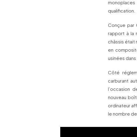
monoplaces l
qualification.
Conçue par G
rapport à la
châssis était
en composite
usinées dans 
Côté régleme
carburant au
l’occasion d
nouveau boîti
ordinateur af
le nombre de 