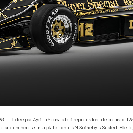
8T, pilotée par Ayrton Senna à huit reprises lors de la saison 1
te aux enchères sur la plateforme RM Sotheby’s Sealed. Elle fi