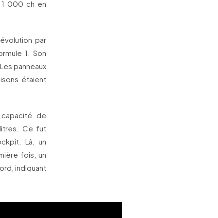
à 1 000 ch en
évolution par
ormule 1. Son
. Les panneaux
isons étaient
a capacité de
itres. Ce fut
ckpit. Là, un
mière fois, un
ord, indiquant