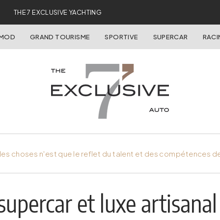
THE 7 EXCLUSIVE YACHTING
OMOD
GRAND TOURISME
SPORTIVE
SUPERCAR
RACI
es choses n'est que le reflet du talent et des compétences d
upercar et luxe artisanal