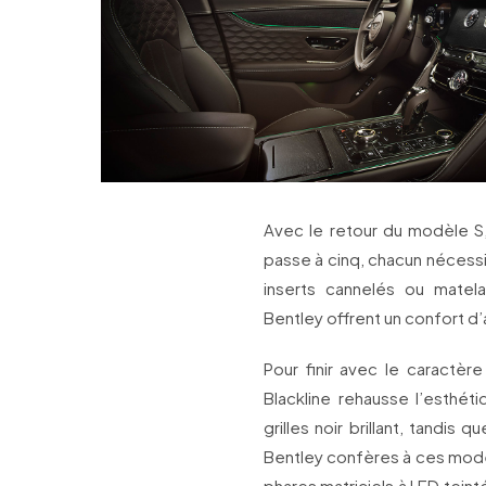
Avec le retour du modèle S
passe à cinq, chacun nécessit
inserts cannelés ou matel
Bentley offrent un confort d
Pour finir avec le caractèr
Blackline rehausse l’esthét
grilles noir brillant, tandis
Bentley confères à ces modèl
phares matriciels à LED teint