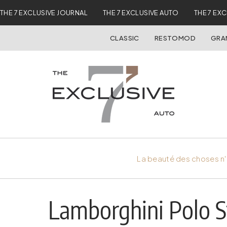
THE 7 EXCLUSIVE JOURNAL
THE 7 EXCLUSIVE AUTO
THE 7 EX
CLASSIC
RESTOMOD
GRA
La beauté des choses n'
Lamborghini Polo St