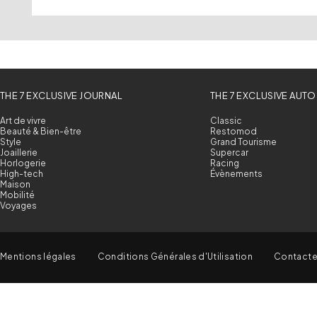
THE 7 EXCLUSIVE JOURNAL
THE 7 EXCLUSIVE AUTO
Art de vivre
Classic
Beauté & Bien-être
Restomod
Style
Grand Tourisme
Joaillerie
Supercar
Horlogerie
Racing
High-tech
Évènements
Maison
Mobilité
Voyages
Mentions légales
Conditions Générales d'Utilisation
Contact