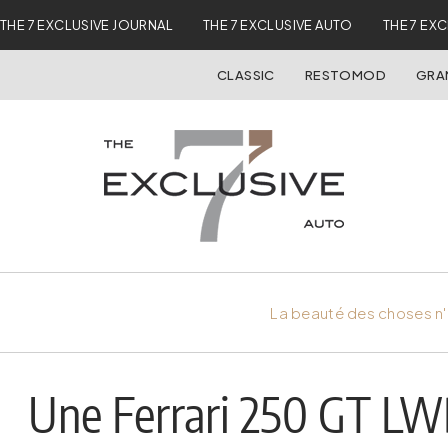
THE 7 EXCLUSIVE JOURNAL
THE 7 EXCLUSIVE AUTO
THE 7 EX
CLASSIC
RESTOMOD
GRA
La beauté des choses n'
Une Ferrari 250 GT LWB