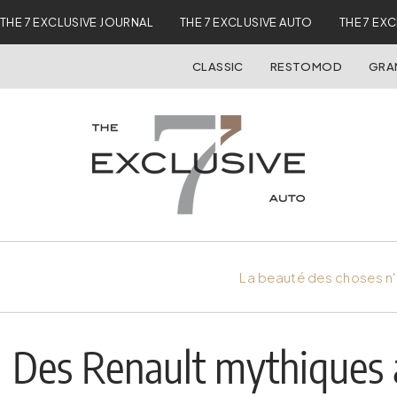
THE 7 EXCLUSIVE JOURNAL
THE 7 EXCLUSIVE AUTO
THE 7 EX
CLASSIC
RESTOMOD
GRA
La beauté des choses n'
Des Renault mythiques 