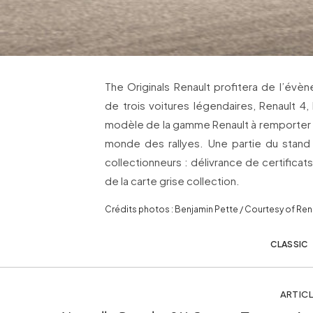
The Originals Renault profitera de l’évè
de trois voitures légendaires, Renault 4,
modèle de la gamme Renault à remporter
monde des rallyes. Une partie du stan
collectionneurs : délivrance de certificat
de la carte grise collection.
Crédits photos : Benjamin Pette / Courtesy of Ren
CLASSIC
ARTICL