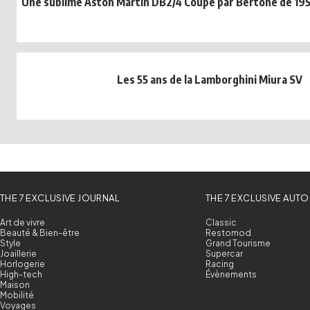
Une sublime Aston Martin DB2/4 Coupé par Bertone de 1954
Les 55 ans de la Lamborghini Miura SV
THE 7 EXCLUSIVE JOURNAL
THE 7 EXCLUSIVE AUTO
Art de vivre
Classic
Beauté & Bien-être
Restomod
Style
Grand Tourisme
Joaillerie
Supercar
Horlogerie
Racing
High-tech
Évènements
Maison
Mobilité
Voyages