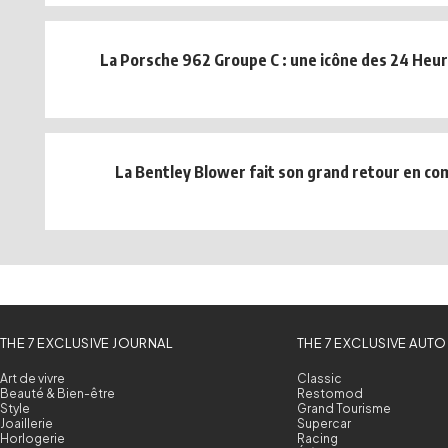
La Porsche 962 Groupe C : une icône des 24 Heu
La Bentley Blower fait son grand retour en co
THE 7 EXCLUSIVE JOURNAL
THE 7 EXCLUSIVE AUTO
Art de vivre
Classic
Beauté & Bien-être
Restomod
Style
Grand Tourisme
Joaillerie
Supercar
Horlogerie
Racing