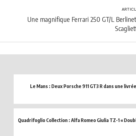
ARTICL
Une magnifique Ferrari 250 GT/L Berline
Scagliet
Le Mans : Deux Porsche 911 GT3 R dans une livrée
Quadrifoglio Collection : Alfa Romeo Giulia TZ-1 « Doub