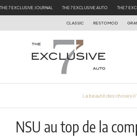
THE 7 EXCLUSIVE JOURNAL
THE 7 EXCLUSIVE AUTO
THE 7 EX
CLASSIC
RESTOMOD
GRA
La beauté des choses n'
NSU au top de la comp