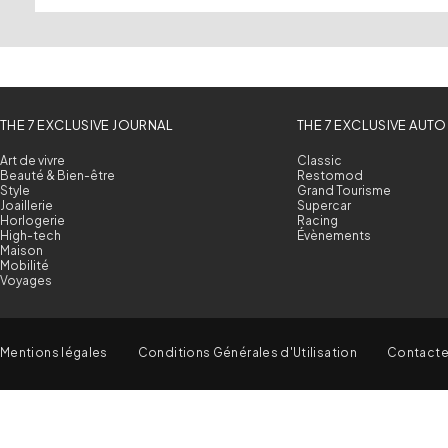
THE 7 EXCLUSIVE JOURNAL
THE 7 EXCLUSIVE AUTO
Art de vivre
Classic
Beauté & Bien-être
Restomod
Style
Grand Tourisme
Joaillerie
Supercar
Horlogerie
Racing
High-tech
Évènements
Maison
Mobilité
Voyages
Mentions légales
Conditions Générales d'Utilisation
Contact