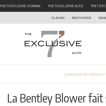
THE 7 EXCLUSIVE JOURNAL
THE 7 EXCLUSIVE AUTO
THE 7 EX
CLASSIC
RESTOMOD
GRA
La beauté des choses n'
La Bentley Blower fait