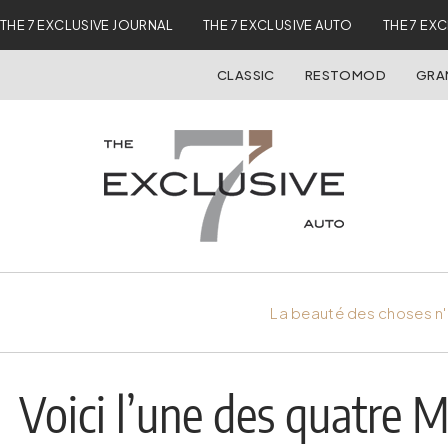
THE 7 EXCLUSIVE JOURNAL
THE 7 EXCLUSIVE AUTO
THE 7 EX
CLASSIC
RESTOMOD
GRA
La beauté des choses n'
Voici l’une des quatre 