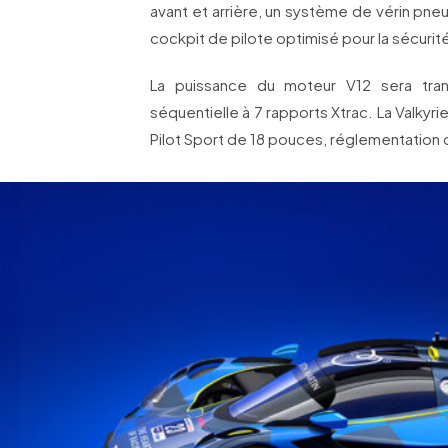
avant et arrière, un système de vérin pne
cockpit de pilote optimisé pour la sécurité, 
La puissance du moteur V12 sera tran
séquentielle à 7 rapports Xtrac. La Valkyr
Pilot Sport de 18 pouces, réglementation 