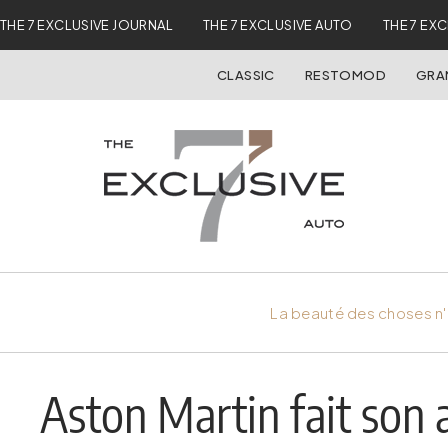
THE 7 EXCLUSIVE JOURNAL
THE 7 EXCLUSIVE AUTO
THE 7 EX
CLASSIC
RESTOMOD
GRA
La beauté des choses n'
Aston Martin fait son 