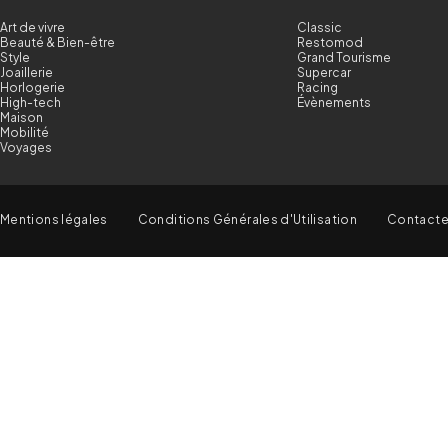
Art de vivre
Classic
Beauté & Bien-être
Restomod
Style
Grand Tourisme
Joaillerie
Supercar
Horlogerie
Racing
High-tech
Évènements
Maison
Mobilité
Voyages
Mentions légales
Conditions Générales d'Utilisation
Contact