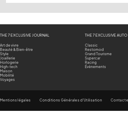
THE 7 EXCLUSIVE JOURNAL
THE 7 EXCLUSIVE AUTO
Art de vivre
Classic
Beauté & Bien-être
Restomod
Style
Grand Tourisme
Joaillerie
Supercar
Horlogerie
Racing
High-tech
Évènements
Maison
Mobilité
Voyages
Mentions légales
Conditions Générales d'Utilisation
Contact