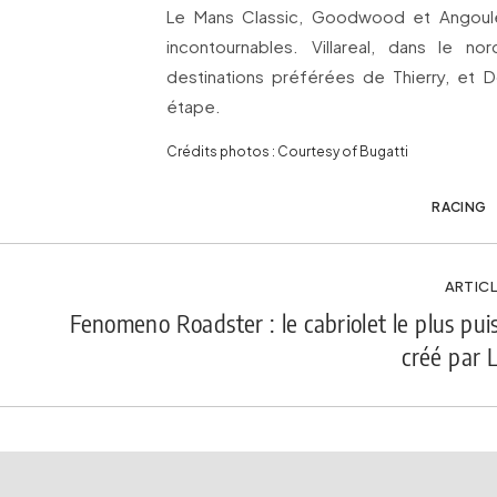
Le Mans Classic, Goodwood et Angou
incontournables. Villareal, dans le n
destinations préférées de Thierry, et 
étape.
Crédits photos : Courtesy of Bugatti
RACING
ARTICL
Fenomeno Roadster : le cabriolet le plus pui
créé par 