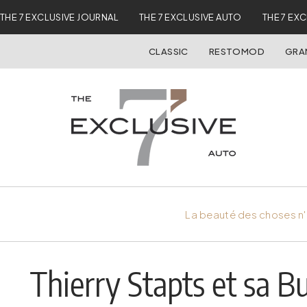
THE 7 EXCLUSIVE JOURNAL
THE 7 EXCLUSIVE AUTO
THE 7 EX
CLASSIC
RESTOMOD
GRA
La beauté des choses n'
Thierry Stapts et sa B