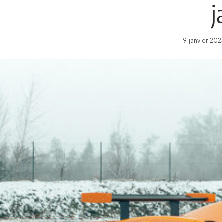
j
19 janvier 20