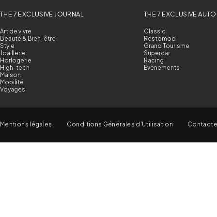
THE 7 EXCLUSIVE JOURNAL
THE 7 EXCLUSIVE AUTO
Art de vivre
Classic
Beauté & Bien-être
Restomod
Style
Grand Tourisme
Joaillerie
Supercar
Horlogerie
Racing
High-tech
Évènements
Maison
Mobilité
Voyages
Mentions légales
Conditions Générales d'Utilisation
Contact