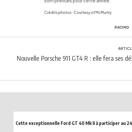
sont prévues pour cette année.
Crédits photos : Courtesy of McMurtry
RACING
ARTICL
Nouvelle Porsche 911 GT4 R : elle fera ses d
Cette exceptionnelle Ford GT 40 Mk II à participer au 2