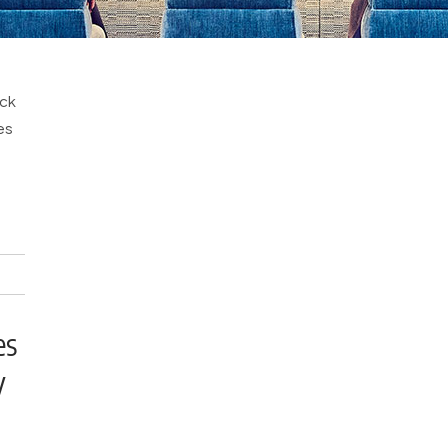
ick
es
es
y