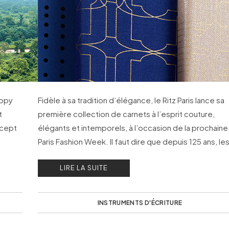
nopy
Fidèle à sa tradition d’élégance, le Ritz Paris lance sa
t
première collection de carnets à l’esprit couture,
ncept
élégants et intemporels, à l’occasion de la prochaine
Paris Fashion Week. Il faut dire que depuis 125 ans, le
plus grands couturiers sont venus ici pour organiser l
LIRE LA SUITE
plus beaux défilés.
INSTRUMENTS D'ÉCRITURE