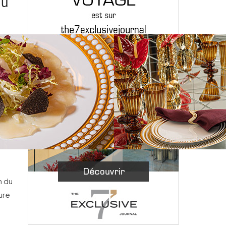
au
n du
ure