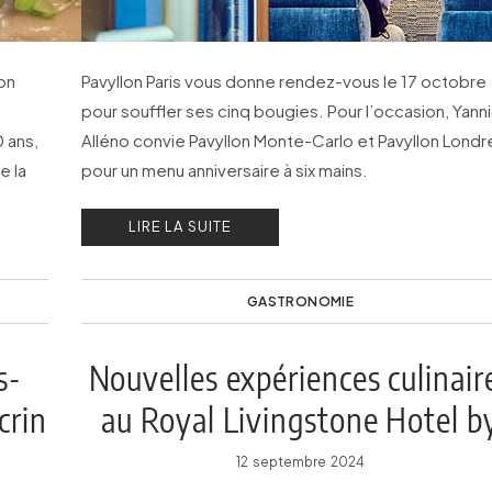
son
Pavyllon Paris vous donne rendez-vous le 17 octobre
pour souffler ses cinq bougies. Pour l’occasion, Yann
 ans,
Alléno convie Pavyllon Monte-Carlo et Pavyllon Londr
e la
pour un menu anniversaire à six mains.
LIRE LA SUITE
GASTRONOMIE
s-
Nouvelles expériences culinair
crin
au Royal Livingstone Hotel b
Anantara
12 septembre 2024