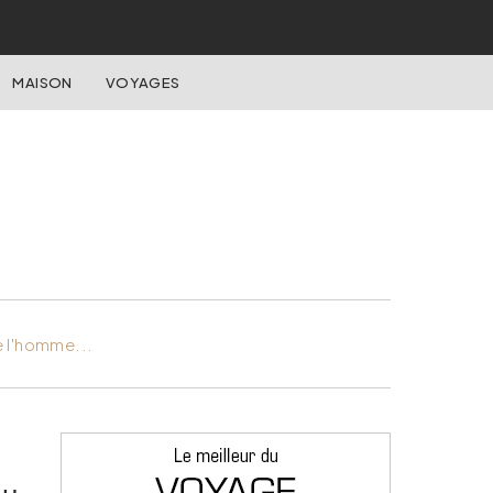
MAISON
VOYAGES
e l'homme...