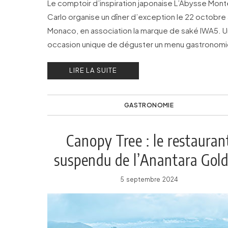
Le comptoir d’inspiration japonaise L’Abysse Mont
Carlo organise un dîner d’exception le 22 octobre 
Monaco, en association la marque de saké IWA5. 
occasion unique de déguster un menu gastronom
porté par le Chef Yannick Alléno et le maître sushis
LIRE LA SUITE
Yasunari Okazaki.
GASTRONOMIE
Canopy Tree : le restauran
suspendu de l’Anantara Gol
Triangle
5 septembre 2024