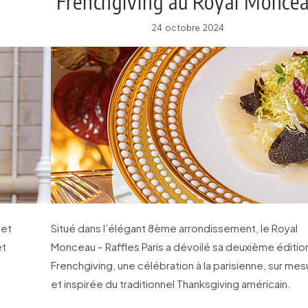
Frenchgiving au Royal Monce
– Raffles Paris
24 octobre 2024
cet
Situé dans l’élégant 8ème arrondissement, le Royal
et
Monceau – Raffles Paris a dévoilé sa deuxième éditio
Frenchgiving, une célébration à la parisienne, sur mes
et inspirée du traditionnel Thanksgiving américain.