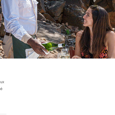
aux
té