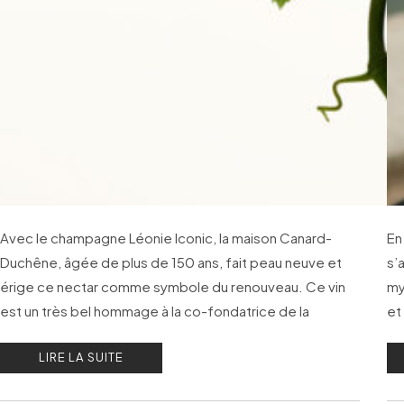
Avec le champagne Léonie Iconic, la maison Canard-
En
Duchêne, âgée de plus de 150 ans, fait peau neuve et
s’
érige ce nectar comme symbole du renouveau. Ce vin
my
est un très bel hommage à la co-fondatrice de la
et
Maison.
av
LIRE LA SUITE
mo