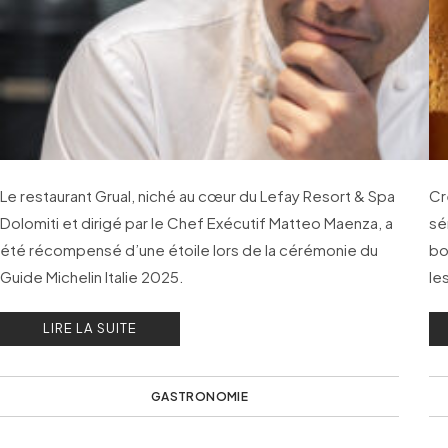
Le restaurant Grual, niché au cœur du Lefay Resort & Spa
Cr
Dolomiti et dirigé par le Chef Exécutif Matteo Maenza, a
sé
été récompensé d’une étoile lors de la cérémonie du
bo
Guide Michelin Italie 2025.
le
no
LIRE LA SUITE
GASTRONOMIE