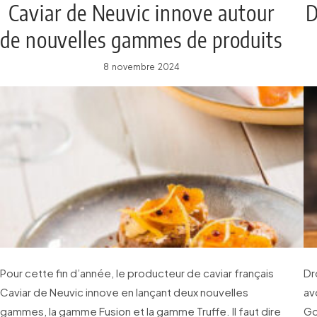
Caviar de Neuvic innove autour
D
de nouvelles gammes de produits
de la mer et truffe
8 novembre 2024
Pour cette fin d’année, le producteur de caviar français
Dr
Caviar de Neuvic innove en lançant deux nouvelles
av
gammes, la gamme Fusion et la gamme Truffe. Il faut dire
Go