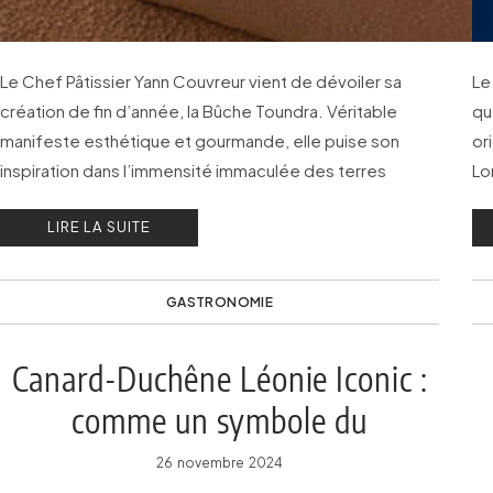
Le Chef Pâtissier Yann Couvreur vient de dévoiler sa
Le
création de fin d’année, la Bûche Toundra. Véritable
qu
manifeste esthétique et gourmande, elle puise son
or
inspiration dans l’immensité immaculée des terres
Lo
polaires.
LIRE LA SUITE
GASTRONOMIE
Canard-Duchêne Léonie Iconic :
comme un symbole du
renouveau !
26 novembre 2024