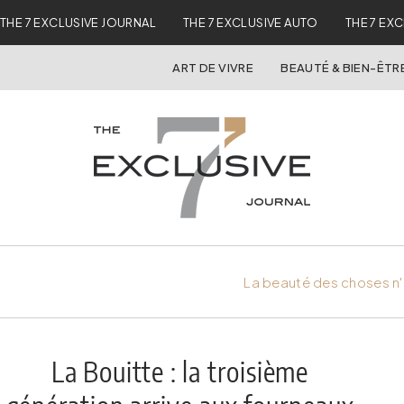
THE 7 EXCLUSIVE JOURNAL
THE 7 EXCLUSIVE AUTO
THE 7 EX
ART DE VIVRE
BEAUTÉ & BIEN-ÊTR
La beauté des choses n'
La Bouitte : la troisième