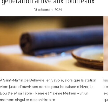
génération arrive aux fourneaux
18 décembre 2024
À Saint-Martin de Belleville, en Savoie, alors que la station
Is
vient juste d’ouvrir ses portes pour las saison d’hiver, La
ce
Bouitte et sa Table « René et Maxime Meilleur » vit un
ex
moment singulier de son histoire.
qu
am