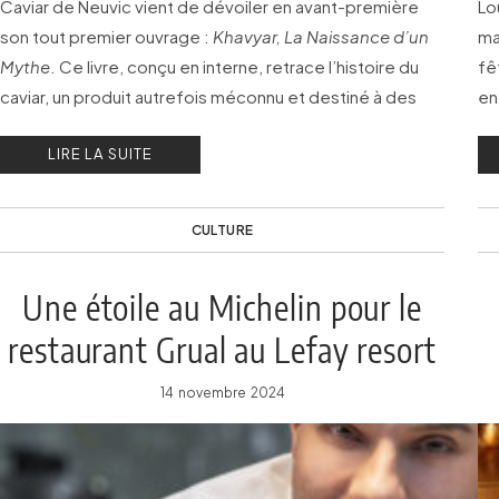
Caviar de Neuvic vient de dévoiler en avant-première
Lo
son tout premier ouvrage :
Khavyar, La Naissance d’un
ma
Mythe
. Ce livre, conçu en interne, retrace l’histoire du
fe
caviar, un produit autrefois méconnu et destiné à des
en
usages modestes…
dé
LIRE LA SUITE
CULTURE
Une étoile au Michelin pour le
restaurant Grual au Lefay resort
& Spa Dolomiti
14 novembre 2024