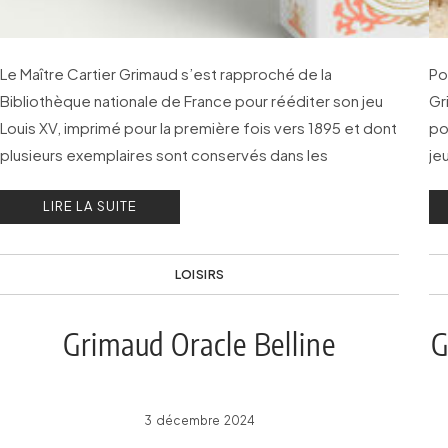
Le Maître Cartier Grimaud s’est rapproché de la
Po
Bibliothèque nationale de France pour rééditer son jeu
Gr
Louis XV, imprimé pour la première fois vers 1895 et dont
po
plusieurs exemplaires sont conservés dans les
je
collections de la Bibliothèque nationale de France (BnF).
dé
LIRE LA SUITE
LOISIRS
Grimaud Oracle Belline
G
3 décembre 2024