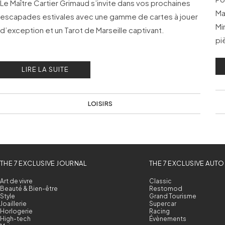
Le Maître Cartier Grimaud s’invite dans vos prochaines
Ma
escapades estivales avec une gamme de cartes à jouer
Mi
d’exception et un Tarot de Marseille captivant.
pi
LIRE LA SUITE
LOISIRS
THE 7 EXCLUSIVE JOURNAL
THE 7 EXCLUSIVE AUTO
Art de vivre
Classic
Beauté & Bien-être
Restomod
Style
Grand Tourisme
Joaillerie
Supercar
Horlogerie
Racing
High-tech
Évènements