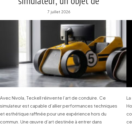
simulateur, un objet de
collection !
7 juillet 2026
Avec Nivola, Teckell réinvente l’art de conduire. Ce
La
simulateur est capable d’allier performances techniques
Ho
et esthétique raffinée pour une expérience hors du
co
commun. Une œuvre d’art destinée à entrer dans
ce
l’univers des objets de collection.
qu