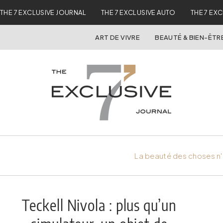
THE 7 EXCLUSIVE JOURNAL
THE 7 EXCLUSIVE AUTO
THE 7 EX
ART DE VIVRE
BEAUTÉ & BIEN-ÊTR
La beauté des choses n'
Teckell Nivola : plus qu’un