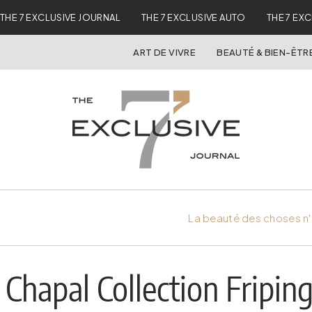
THE 7 EXCLUSIVE JOURNAL
THE 7 EXCLUSIVE AUTO
THE 7 EX
ART DE VIVRE
BEAUTÉ & BIEN-ÊTR
La beauté des choses n'
Chapal Collection Fripin