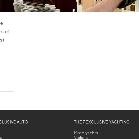
de
rs et
st
XCLUSIVE AUTO
THE 7 EXCLUSIVE YACHTING
Motoryachts
d
Voiliers