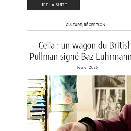
LIRE LA SUITE
CULTURE
,
RÉCEPTION
Celia : un wagon du Britis
Pullman signé Baz Luhrmann
Catherine Martin
11 février 2026