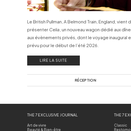
Le British Pullman, A Belmond Train, England, vient 
présenter
Celia
, un nouveau wagon dédié aux dîne
aux évènements privés, dont le voyage inaugural e
prévu pour le début de l’été 2026.
LIRE LA SUITE
RÉCEPTION
THE 7 EXCLUSIVE JOURNAL
THE 7 E
Art de vivre
Classic
Beauté & Bien-être
Restomo