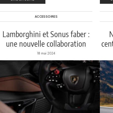
ACCESSOIRES
Lamborghini et Sonus faber :
N
une nouvelle collaboration
cen
pour la Revuelto
18 mai 2024