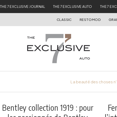
THE 7 EXCLUSIVE JOURNAL
THE 7 EXCLUSIVE AUTO
THE 7 EX
CLASSIC
RESTOMOD
GRA
La beauté des choses n'
Bentley collection 1919 : pour
Fer