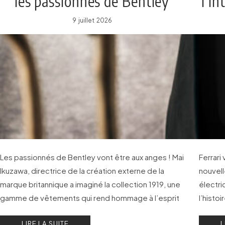
les passionnés de Bentley
l’in
9 juillet 2026
Les passionnés de Bentley vont être aux anges ! Mai
Ferrari
Ikuzawa, directrice de la création externe de la
nouvell
marque britannique a imaginé la collection 1919, une
électri
gamme de vêtements qui rend hommage à l’esprit
l’histo
de communauté qui est au cœur de la marque
attendr
LIRE LA SUITE
L
automobile depuis ses débuts.
l’extéri