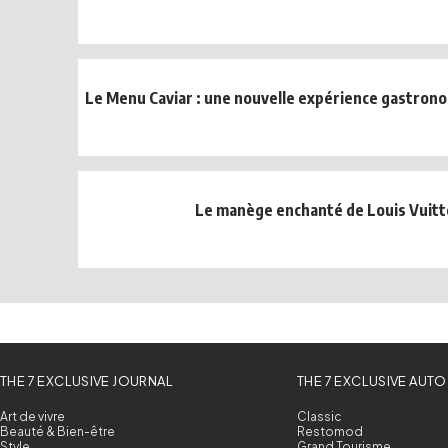
Le Menu Caviar : une nouvelle expérience gastron
Le manège enchanté de Louis Vuit
THE 7 EXCLUSIVE JOURNAL
THE 7 EXCLUSIVE AUTO
Art de vivre
Classic
Beauté & Bien-être
Restomod
Style
Grand Tourisme