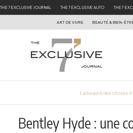
THE 7 EXCLUSIVE JOURNAL
THE 7 EXCLUSIVE AUTO
THE 7 EX
ART DE VIVRE
BEAUTÉ & BIEN-ÊTR
La beauté des choses n'
Bentley Hyde : une co