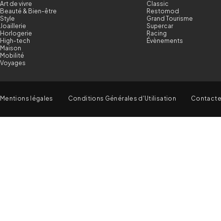
Art de vivre
Classic
Beauté & Bien-être
Restomod
Style
Grand Tourisme
Joaillerie
Supercar
Horlogerie
Racing
High-tech
Évènements
Maison
Mobilité
Voyages
Mentions légales
Conditions Générales d'Utilisation
Contact