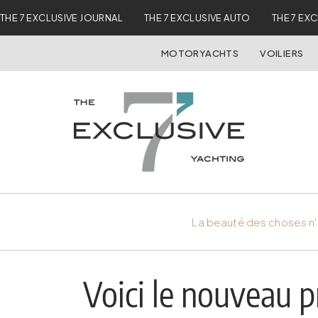
THE 7 EXCLUSIVE JOURNAL
THE 7 EXCLUSIVE AUTO
THE 7 EX
MOTORYACHTS
VOILIERS
La beauté des choses n'
Voici le nouveau p