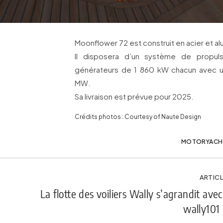
Moonflower 72 est construit en acier et al
Il disposera d’un système de propul
générateurs de 1 860 kW chacun avec un
MW.
Sa livraison est prévue pour 2025.
Crédits photos : Courtesy of Naute Design
MOTORYACH
ARTICL
La flotte des voiliers Wally s’agrandit ave
wally101