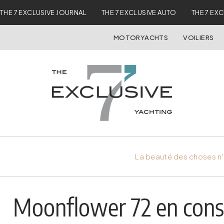
THE 7 EXCLUSIVE JOURNAL
THE 7 EXCLUSIVE AUTO
THE 7 EX
MOTORYACHTS
VOILIERS
La beauté des choses n'
Moonflower 72 en cons