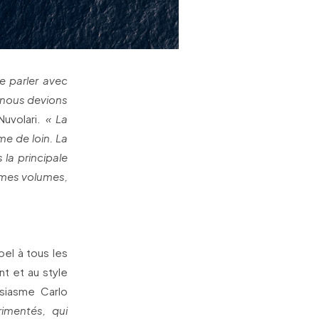
de parler avec
e nous devions
Nuvolari.
« La
e de loin. La
 la principale
rmes volumes,
pel à tous les
t et au style
usiasme Carlo
rimentés, qui