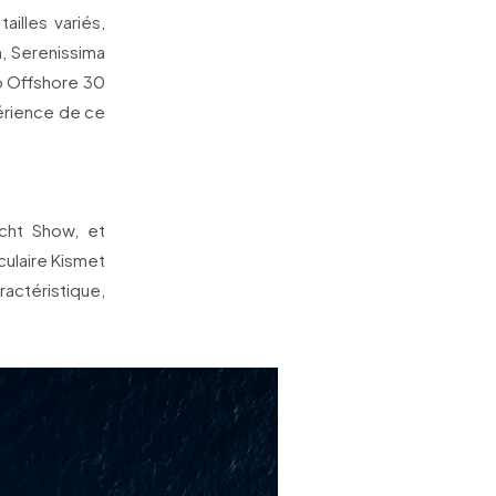
illes variés,
n, Serenissima
lo Offshore 30
érience de ce
cht Show, et
culaire Kismet
ractéristique,