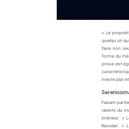
« Le propriét
quelqu’un qui
faire non se
forme du mât
proue est éga
caractéristi
il reste plat e
Serenissim
Faisant parti
talents du s
intérieur.
« L
Nuvolari.
« L