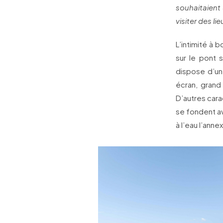
souhaitaient
visiter des l
L’intimité à 
sur le pont s
dispose d’un
écran, grand
D’autres cara
se fondent av
à l’eau l’ann