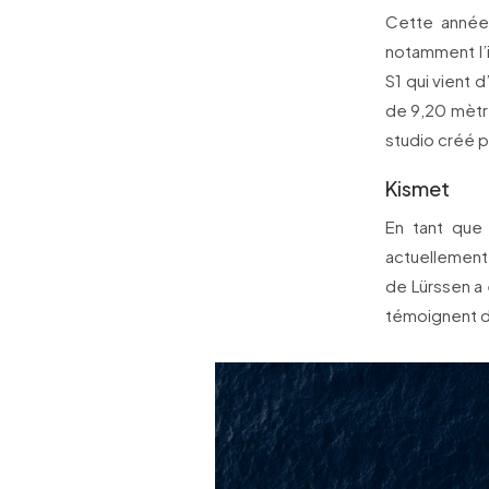
Cette année 
notamment l’i
S1 qui vient 
de 9,20 mètr
studio créé p
Kismet
En tant que
actuellement 
de Lürssen a 
témoignent de