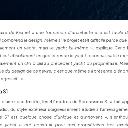
aire de Kismet a une formation d’architecte et il est facile 
 comprend le design, même si le projet était difficile parce qu
ulement un yacht, mais le yacht lui-même »
, explique Carlo 
 est absolument unique et rende le yacht reconnaissable mêm
lement un clin d’œil au précédent yacht du propriétaire. Mais
que du design de ce navire, c’est que même s’il présente d’éno
t agressif… ».
a S1
e d’une série limitée, les 47 mètres du Serenissima S1 a fait ap
tudio, du style extérieur soigneusement étudié à l’aménagemen
e S1 est quelque chose d’unique et d’innovant »
, s’entho
e yacht a été construit pour des propriétaires très expé