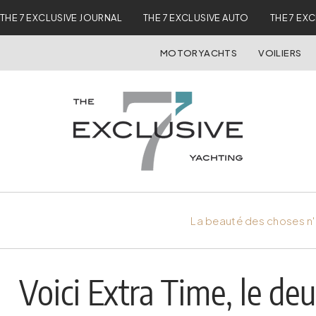
THE 7 EXCLUSIVE JOURNAL
THE 7 EXCLUSIVE AUTO
THE 7 EX
MOTORYACHTS
VOILIERS
La beauté des choses n'
Voici Extra Time, le de