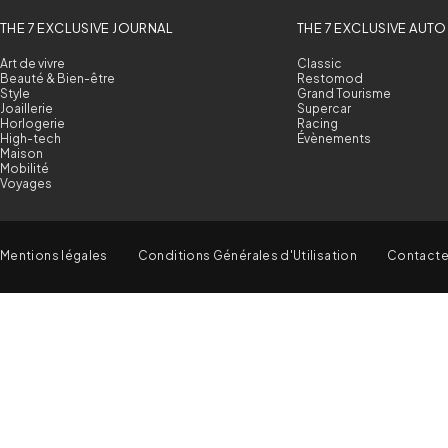
THE 7 EXCLUSIVE JOURNAL
THE 7 EXCLUSIVE AUTO
Art de vivre
Classic
Beauté & Bien-être
Restomod
Style
Grand Tourisme
Joaillerie
Supercar
Horlogerie
Racing
High-tech
Évènements
Maison
Mobilité
Voyages
Mentions légales
Conditions Générales d'Utilisation
Contact