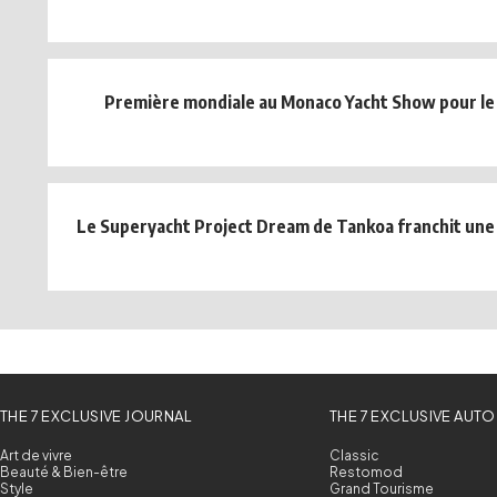
Première mondiale au Monaco Yacht Show pour le
Le Superyacht Project Dream de Tankoa franchit une
THE 7 EXCLUSIVE JOURNAL
THE 7 EXCLUSIVE AUTO
Art de vivre
Classic
Beauté & Bien-être
Restomod
Style
Grand Tourisme