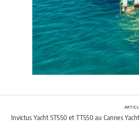
ARTICL
Invictus Yacht ST550 et TT550 au Cannes Yacht