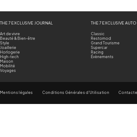
THE 7 EXCLUSIVE JOURNAL
THE 7 EXCLUSIVE AUTO
Art de vivre
Classic
Beauté & Bien-être
Restomod
Style
Grand Tourisme
Joaillerie
Supercar
Horlogerie
Racing
High-tech
Évènements
Maison
Mobilité
Voyages
Mentions légales
Conditions Générales d'Utilisation
Contact